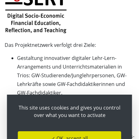
Das Projektnetzwerk verfolgt drei Ziele:
Gestaltung innovativer digitaler Lehr-Lern-
Arrangements und Unterrichtsmaterialien in
Trios: GW-Studierende/Junglehrpersonen, GW-
Lehrkräfte sowie GW-Fachdidaktikerinnen und
GW-Fachdidaktiker.
Evaluierung von Blended-Learning-Szenarien für
This site uses cookies and gives you control
den GW-Unterricht an Schulen mit dem
over what you want to activate
Schwerpunkt Finanzbildung.
Durchführung von fachdidaktischer
Begleitforschung und Publikation der Forschungs-
✓ OK, accept all