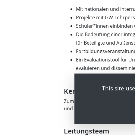
Mit nationalen und inter
Projekte mit GW-Lehrpers
Schüler*innen einbinden
Die Bedeutung einer integ
für Beteiligte und Außen
Fortbildungsveranstaltun
Ein Evaluationstool für Un
evaluieren und dissemini
This site us
Kernteam
Zum Kernteam gehören über 50 
und wirtschaftlichen Bildung.
Leitungsteam