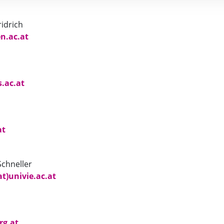
ridrich
en.ac.at
.ac.at
at
Schneller
t)univie.ac.at
rg.at