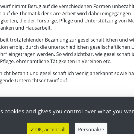
twurf nimmt Bezug auf die verschiedenen Formen unbezahlt
 auf die Thematik der Care-Arbeit wird dabei eingegangen. 
gkeiten, die der Fürsorge, Pflege und Unterstützung von M
ranken und Hausarbeit.
beit trotz fehlender Bezahlung zur gesellschaftlichen und wir
ktion erfolgt durch die unterschiedlichen gesellschaftliche
Uhr“ eingetragen werden. So wird sichtbar, wie gesellschaft
Pflege, ehrenamtliche Tätigkeiten in Vereinen etc.
 nicht bezahlt und gesellschaftlich wenig anerkannt sowie h
iegende Unterrichtsentwurf auf.
 Themas
es cookies and gives you control over what you wan
Arbeit in und außerhalb des Haushalts unterscheiden.
ne Einkommen analysieren
✓ OK, accept all
Personalize
ihre essenzielle Funktion im sozialen Kontext erläutern. Da