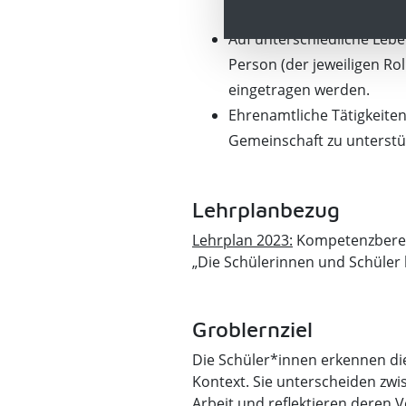
mehr Frauen als Männer C
Auf unterschiedliche Lebe
Person (der jeweiligen Ro
eingetragen werden.
Ehrenamtliche Tätigkeiten
Gemeinschaft zu unterstüt
Lehrplanbezug
Lehrplan 2023:
Kompetenzberei
„Die Schülerinnen und Schüler 
Groblernziel
Die Schüler*innen erkennen die
Kontext. Sie unterscheiden zw
Arbeit und reflektieren deren V