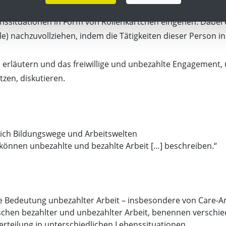
are-Arbeit verrichten.
nssituationen in Form von Rollenkärtchen eingehen. Dabei 
lle) nachzuvollziehen, indem die Tätigkeiten dieser Person i
 erläutern und das freiwillige und unbezahlte Engagement,
zen, diskutieren.
ch Bildungswege und Arbeitswelten
können unbezahlte und bezahlte Arbeit […] beschreiben.“
 Bedeutung unbezahlter Arbeit – insbesondere von Care-Arb
ischen bezahlter und unbezahlter Arbeit, benennen versch
erteilung in unterschiedlichen Lebenssituationen.