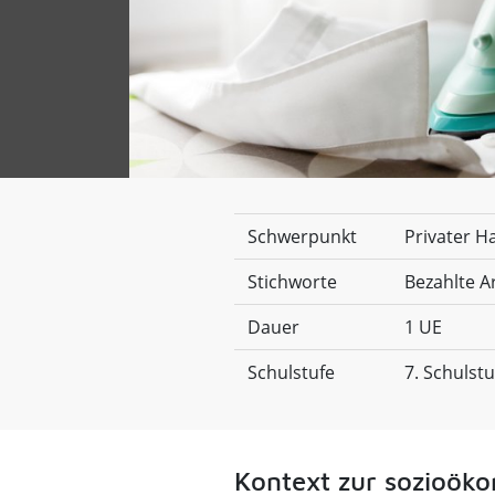
Schwerpunkt
Privater H
Stichworte
Bezahlte A
Dauer
1 UE
Schulstufe
7. Schulstu
Kontext zur sozioök