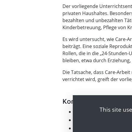
Der vorliegende Unterrichtsen
privaten Haushaltes. Besonders
bezahlten und unbezahlten Täti
Kinderbetreuung, Pflege von K
Es wird untersucht, wie Care-Ar
beiträgt. Eine soziale Reprodu
Rollen, die in die „24-Stunden-
bleiben, etwa durch Erziehung, 
Die Tatsache, dass Care-Arbeit
verrichtet wird, greift der vorl
Konkretisierung des
This site us
Bezahlte und unbezahlte 
Arbeit mit und Arbeit oh
Care-Arbeit erklären und 